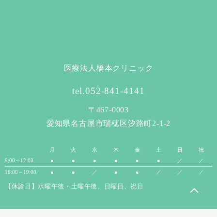
医療法人橋本クリニック
tel.052-841-4141
〒467-0003
愛知県名古屋市瑞穂区汐路町2-1-2
月
火
水
木
金
土
日
祝
9:00～12:00
●
●
●
●
●
●
／
／
16:00～19:00
●
●
／
●
●
／
／
／
【休診日】水曜午後・土曜午後、日曜日、祝日