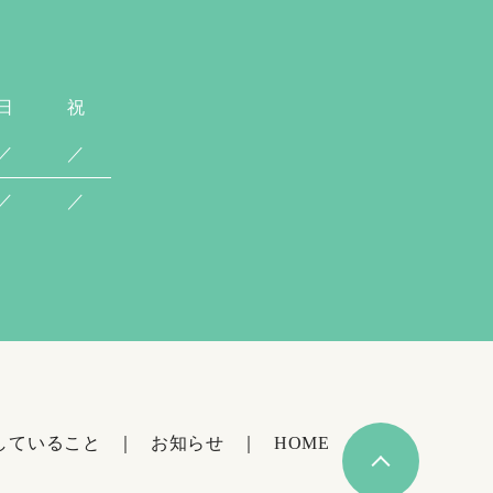
日
祝
／
／
／
／
していること
お知らせ
HOME