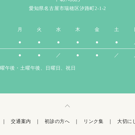
愛知県名古屋市瑞穂区汐路町2-1-2
月
火
水
木
金
土
●
●
●
●
●
●
●
●
／
●
●
／
曜午後・土曜午後、日曜日、祝日
交通案内
初診の方へ
リンク集
大切に