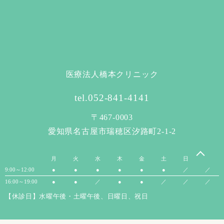
医療法人橋本クリニック
tel.052-841-4141
〒467-0003
愛知県名古屋市瑞穂区汐路町2-1-2
月
火
水
木
金
土
日
祝
9:00～12:00
●
●
●
●
●
●
／
／
16:00～19:00
●
●
／
●
●
／
／
／
【休診日】水曜午後・土曜午後、日曜日、祝日